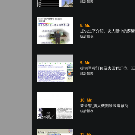
統計報表
8. Mr.
提供生平介紹、友人眼中的蘇醫師
統計報表
9. Mr.
提供單程訂位及去回程訂位、班次
統計報表
10. Mr.
業音響,擴大機開發製造廠商 ...
統計報表
11. Mr.