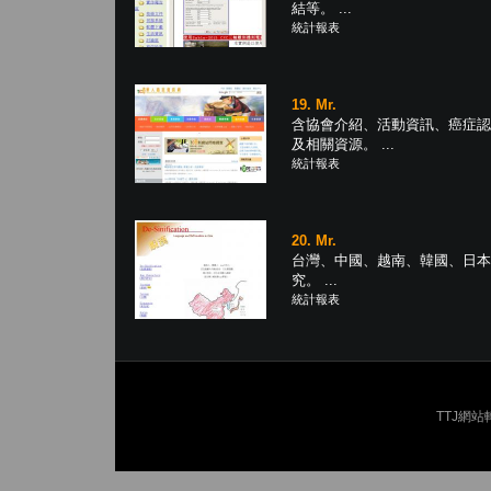
結等。 ...
統計報表
19. Mr.
含協會介紹、活動資訊、癌症認
及相關資源。 ...
統計報表
20. Mr.
台灣、中國、越南、韓國、日本
究。 ...
統計報表
TTJ網站