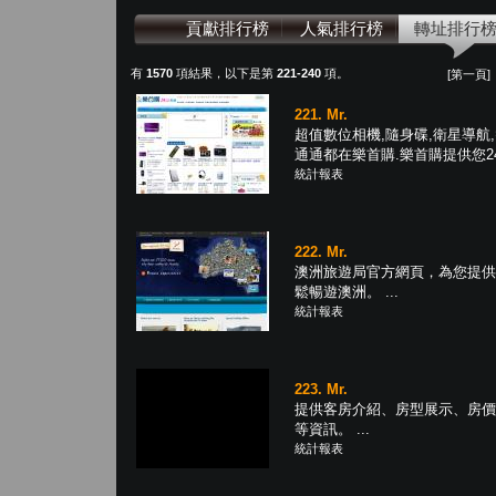
貢獻排行榜
人氣排行榜
轉址排行
有
1570
項結果，以下是第
221-240
項。
[第一頁]
221. Mr.
超值數位相機,隨身碟,衛星導航,
通通都在樂首購.樂首購提供您24小
統計報表
222. Mr.
澳洲旅遊局官方網頁，為您提供
鬆暢遊澳洲。 ...
統計報表
223. Mr.
提供客房介紹、房型展示、房價
等資訊。 ...
統計報表