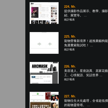
224. Mr.
提供攝影作品展示、教學、攝影
紹、展覽等。 ...
統計報表
225. Mr.
寵物營養新境界！超推薦貓狗寵
免運費索取試吃！ ...
統計報表
226. Mr.
美容達人、星座詭異、居家花藝
工、心情絮語、笑話世界 ...
統計報表
227. Mr.
寵物往生火化處理，全省超低價
的寵物靈骨塔。 ...