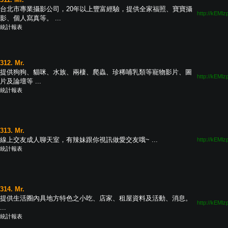
台北市專業攝影公司，20年以上豐富經驗，提供全家福照、寶寶攝
http://kEMlz
影、個人寫真等。 ...
統計報表
312. Mr.
提供狗狗、貓咪、水族、兩棲、爬蟲、珍稀哺乳類等寵物影片、圖
http://kEMlz
片及論壇等 ...
統計報表
313. Mr.
線上交友成人聊天室，有辣妹跟你視訊做愛交友哦~ ...
http://kEMlz
統計報表
314. Mr.
提供生活圈內具地方特色之小吃、店家、租屋資料及活動、消息。
http://kEMlz
...
統計報表