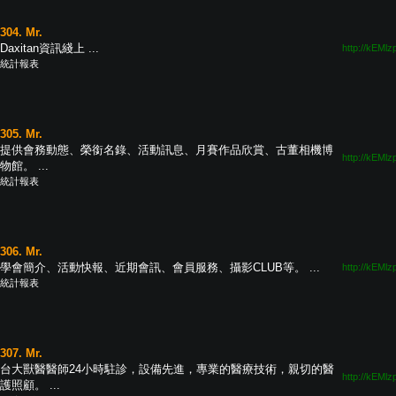
304. Mr.
Daxitan資訊綫上 ...
http://kEMlz
統計報表
305. Mr.
提供會務動態、榮銜名錄、活動訊息、月賽作品欣賞、古董相機博
http://kEMlz
物館。 ...
統計報表
306. Mr.
學會簡介、活動快報、近期會訊、會員服務、攝影CLUB等。 ...
http://kEMlz
統計報表
307. Mr.
台大獸醫醫師24小時駐診，設備先進，專業的醫療技術，親切的醫
http://kEMlz
護照顧。 ...