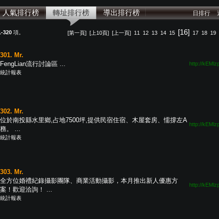
人氣排行榜
轉址排行榜
導出排行榜
日排行
[16]
1-320
項。
[第一頁]
[上10頁]
[上一頁]
11
12
13
14
15
17
18
19
301. Mr.
FengLian流行討論區 ...
http://kEMlz
統計報表
302. Mr.
位於南投縣水里鄉,占地7500坪,提供民宿住宿、木屋套房、懦撐左A
http://kEMlz
務。 ...
統計報表
303. Mr.
全方位婚禮紀錄攝影團隊、商業活動攝影，本月推出新人優惠方
http://kEMlz
案！歡迎洽詢！ ...
統計報表