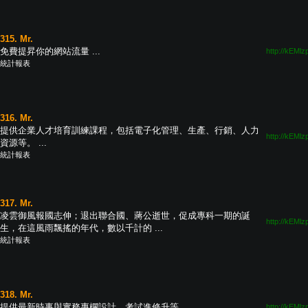
315. Mr.
免費提昇你的網站流量 ...
http://kEMlz
統計報表
316. Mr.
提供企業人才培育訓練課程，包括電子化管理、生產、行銷、人力
http://kEMlz
資源等。 ...
統計報表
317. Mr.
凌雲御風報國志伸；退出聯合國、蔣公逝世，促成專科一期的誕
http://kEMlz
生，在這風雨飄搖的年代，數以千計的 ...
統計報表
318. Mr.
提供最新時事與實務專欄設計、考試進修升等。 ...
http://kEMlz