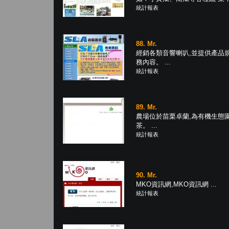
統計報表
88. Mr.
經銷各類音響喇叭,並提供產品
務內容。 ...
統計報表
89. Mr.
農場位於苗栗卓蘭,為有機生態園
茶。 ...
統計報表
90. Mr.
MKO資訊網,MKO資訊網 ...
統計報表