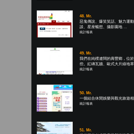
48. Mr.
惡鬼傳說、爆笑笑話、魅力運動
談、星座暢想、攝影園地 ...
統計報表
49. Mr.
我們在純樸遼闊的壽豐鄉，位於
些。紅磚瓦牆、歐式大片綠地草坡，
統計報表
50. Mr.
一個結合休閒娛樂與觀光旅遊相關
統計報表
51. Mr.