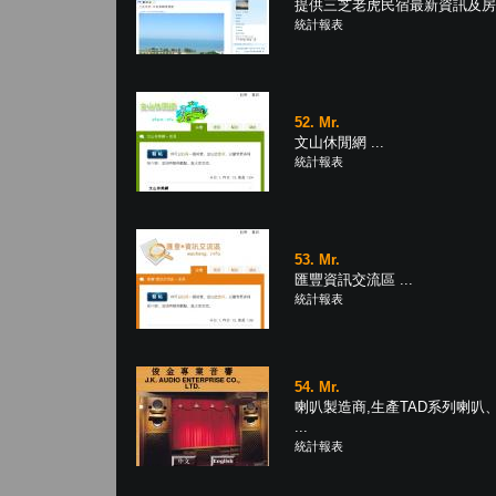
提供三芝老虎民宿最新資訊及房型 
統計報表
52. Mr.
文山休閒網 ...
統計報表
53. Mr.
匯豐資訊交流區 ...
統計報表
54. Mr.
喇叭製造商,生產TAD系列喇叭
...
統計報表