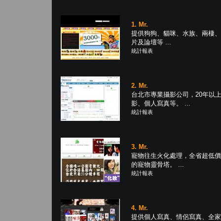
1. Mr.
提供狗狗、貓咪、水族、兩棲、
片及論壇等 ...
統計報表
2. Mr.
台北市專業攝影公司，20年以
影、個人寫真等。 ...
統計報表
3. Mr.
寵物往生火化處理，全省超低價
的寵物靈骨塔。 ...
統計報表
4. Mr.
提供個人寫真、情侶寫真、全家