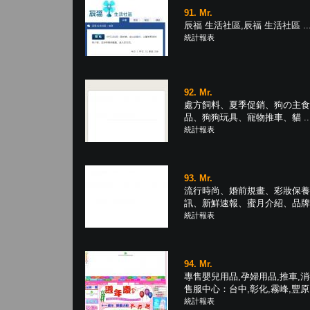
91. Mr.
辰福 生活社區,辰福 生活社區 ..
統計報表
92. Mr.
處方飼料、夏季促銷、狗の主食
品、狗狗玩具、寵物推車、貓 ..
統計報表
93. Mr.
流行時尚、婚前規畫、彩妝保養
訊、新鮮速報、蜜月介紹、品牌報導
統計報表
94. Mr.
專售嬰兒用品,孕婦用品,推車,消
售服中心：台中,彰化,霧峰,豐原 .
統計報表