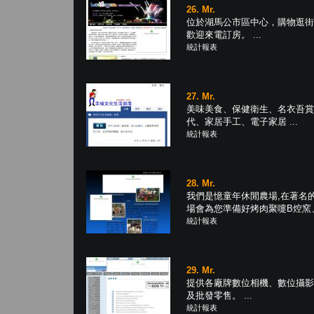
26. Mr.
位於湖馬公市區中心，購物逛街
歡迎來電訂房。 ...
統計報表
27. Mr.
美味美食、保健衛生、名衣吾賞
代、家居手工、電子家居 ...
統計報表
28. Mr.
我們是憶童年休閒農場,在著名的彰
場會為您準備好烤肉聚嚏B焢窯、 
統計報表
29. Mr.
提供各廠牌數位相機、數位攝影
及批發零售。 ...
統計報表