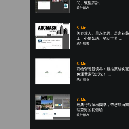
問、髮型設計。 ...
統計報表
5. Mr.
美容達人、星座詭異、居家花藝
工、心情絮語、笑話世界 ...
統計報表
6. Mr.
寵物營養新境界！超推薦貓狗寵
免運費索取試吃！ ...
統計報表
7. Mr.
經典行程頂極團隊，帶您航向南
理亞海的初體驗 ...
統計報表