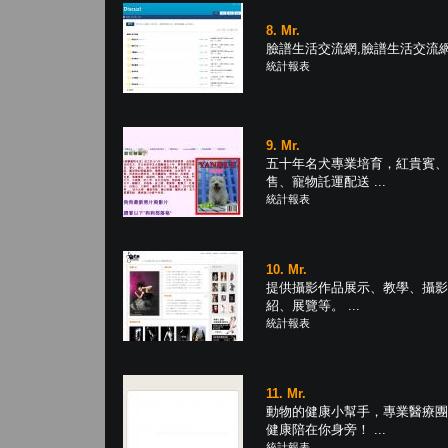
8. Mr.
臉譜生活交流網,臉譜生活交流網 .
統計報表
9. Mr.
五十年名犬專業培育，紅貴賓、
售、寵物託運配送 ...
統計報表
10. Mr.
提供攝影作品展示、教學、攝影
紹、展覽等。 ...
統計報表
11. Mr.
動物的健康小幫手，專業醫療團
健康陪在你身旁！ ...
統計報表