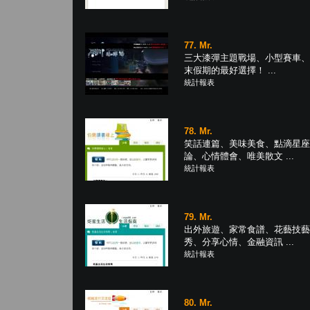
77. Mr.
三大漆彈主題戰場、小型賽車、
末假期的最好選擇！ ...
統計報表
78. Mr.
笑話連篇、美味美食、點滴星座
論、心情體會、唯美散文 ...
統計報表
79. Mr.
出外旅遊、家常食譜、花藝技藝
秀、分享心情、金融資訊 ...
統計報表
80. Mr.