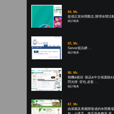
84. Mr.
提倡正當休閒觀念,辦理休閒活動相
統計報表
85. Mr.
Server資訊網 ...
統計報表
86. Mr.
相機&鏡頭 ‧新品&中古保護鏡&濾鏡
閃光燈 ‧背包,皮套 ...
統計報表
87. Mr.
由菜園及果園開發成的休閒農場
如：小黃瓜、南瓜等各種蔬 菜，及