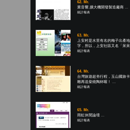
62. Mr.
業音響,擴大機開發製造廠商 ...
統計報表
63. Mr.
上安村是水里有名的梅子出產地
字，所以，上安社區又名「呆呆社區
統計報表
64. Mr.
台灣旅遊超夯行程，玉山國旅卡
雕再送柴燒陶杯喔！ ...
統計報表
65. Mr.
雨虹休閒論壇 ...
統計報表