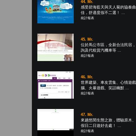
44. Mr.
感受碧海藍天與天人菊的協奏曲
佳，舒適度假不二選！ ...
統計報表
45. Mr.
位於馬公市區，全新合法民宿，
詢及代租賃汽機車等 ...
統計報表
46. Mr.
世界建築、車友雲集、心情遊戲
腦、火暴遊戲、笑話幽默 ...
統計報表
47. Mr.
來趟悠閒生態之旅，體驗原木、
假日二日遊好去處！ ...
統計報表