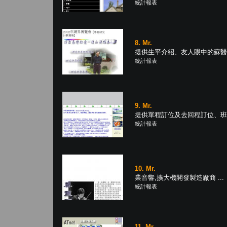
統計報表
8. Mr.
提供生平介紹、友人眼中的蘇醫師
統計報表
9. Mr.
提供單程訂位及去回程訂位、班次
統計報表
10. Mr.
業音響,擴大機開發製造廠商 ...
統計報表
11. Mr.