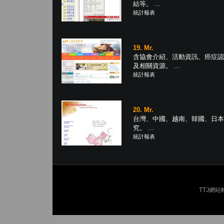
結等。 ...
統計報表
19. Mr.
含協會介紹、活動資訊、癌症認
及相關資源。 ...
統計報表
20. Mr.
台灣、中國、越南、韓國、日本
究。 ...
統計報表
TTJ網站