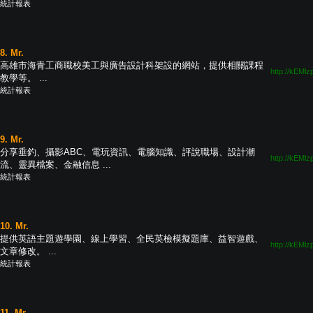
統計報表
8. Mr.
高雄市海青工商職校美工與廣告設計科架設的網站，提供相關課程
http://kEMlz
教學等。 ...
統計報表
9. Mr.
分享垂釣、攝影ABC、電玩資訊、電腦知識、評說職場、設計潮
http://kEMlz
流、靈異檔案、金融信息 ...
統計報表
10. Mr.
提供英語主題遊學園、線上學習、全民英檢模擬題庫、益智遊戲、
http://kEMlz
文章修改。 ...
統計報表
11. Mr.