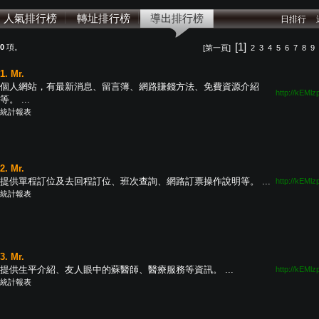
人氣排行榜
轉址排行榜
導出排行榜
日排行
[1]
20
項。
[第一頁]
2
3
4
5
6
7
8
9
1. Mr.
個人網站，有最新消息、留言簿、網路賺錢方法、免費資源介紹
http://kEMlz
等。 ...
統計報表
2. Mr.
提供單程訂位及去回程訂位、班次查詢、網路訂票操作說明等。 ...
http://kEMlz
統計報表
3. Mr.
提供生平介紹、友人眼中的蘇醫師、醫療服務等資訊。 ...
http://kEMlz
統計報表