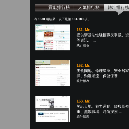
貢獻排行榜
人氣排行榜
轉址排行
有
1570
項結果，以下是第
161-180
項。
161. Mr.
提供勞基法性騷擾職災爭議、資
等資訊。 ...
統計報表
162. Mr.
美食園地、命理星座、安全居家
擇、動漫潮流、保健保養 ...
統計報表
163. Mr.
笑話天地、魅力運動、經典影視
重、無敵職場、時尚搜索 ...
統計報表