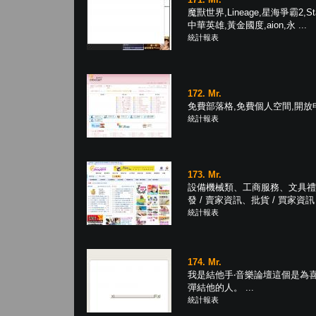
魔獸世界,Lineage,星海爭霸2,Star
中華英雄,黃金國度,aion,永 ...
統計報表
172. Mr.
免費部落格,免費個人空間,開放申請~
統計報表
173. Mr.
設備機械類、工商服務、文具禮
發 / 賣家資訊、批貨 / 買家資訊 .
統計報表
174. Mr.
我是結他手‧音樂論壇這個是為
彈結他的人。 ...
統計報表