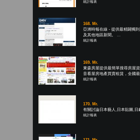
統計報表
168. Mr.
亞洲時報在線 - 提供最精闢獨
及其他地區新聞。 ...
統計報表
169. Mr.
東森房屋提供最簡單搜尋房屋資
音看屋房地產買賣租賃，全國最大房
統計報表
170. Mr.
有關討論日本藝人,日本貼圖,日劇,
統計報表
171. Mr.