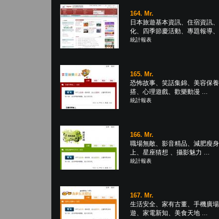
164. Mr.
日本旅遊基本資訊、住宿資訊、
化、四季節慶活動、專題報導、地圖
統計報表
165. Mr.
恐怖故事、笑話集錦、美容保養
搭、心理遊戲、歡樂動漫 ...
統計報表
166. Mr.
職場無敵、影音精品、減肥瘦身
上、星座猜想 、攝影魅力 ...
統計報表
167. Mr.
生活安全、家有古董、手機廣場
遊、家電新知、美食天地 ...