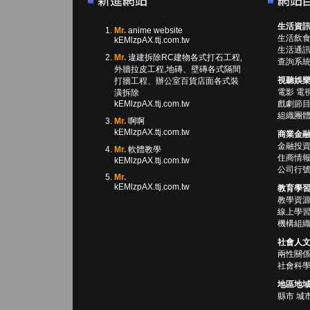
生活資
Mr.
anime website
生活飲
kEMlzpAX.ttj.com.tw
生活通
Mr.
違建拆除RC建物各式打石工程,
查詢系
外牆拉皮工程,地磚、壁磚各式隔間
視聽娛
打牆工程、辦公室百貨店面各式裝
電影
電
潢拆除
戲劇節
kEMlzpAX.ttj.com.tw
組織團
Mr.
啊啊
kEMlzpAX.ttj.com.tw
商業金
金融投
Mr.
軟體教學
住商情
kEMlzpAX.ttj.com.tw
公司行
Mr.
kEMlzpAX.ttj.com.tw
教育學
教學資
線上學
機構組
社會人
兩性關
社會科
地區地
縣市
城